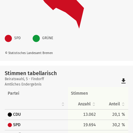
SPD
GRÜNE
© Statistisches Landesamt Bremen
Stimmen tabellarisch
Stimmen
Beiratswahl, 5 - Findorff
file_download
tabellarisch
Amtliches Endergebnis
Partei
Stimmen
Anzahl
Anteil
CDU
13.062
20,1 %
SPD
19.694
30,2 %