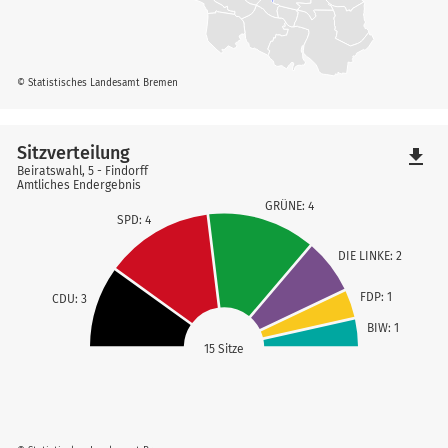
© Statistisches Landesamt Bremen
Sitzverteilung
file_download
Beiratswahl, 5 - Findorff
Amtliches Endergebnis
GRÜNE: 4
SPD: 4
DIE LINKE: 2
FDP: 1
CDU: 3
BIW: 1
15 Sitze