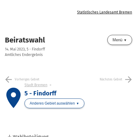
Statistisches Landesamt Bremen
Beiratswahl
Menü
14. Mai 2023, 5 - Findorff
Amtliches Endergebnis
arrow_back
arrow_forward
Vorheriges Gebiet
Nächstes Gebiet
Stadt Bremen
place
5 - Findorff
Anderes Gebiet auswählen
Wahlbeteiligung