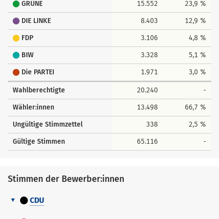
GRÜNE
15.552
23,9 %
DIE LINKE
8.403
12,9 %
FDP
3.106
4,8 %
BIW
3.328
5,1 %
Die PARTEI
1.971
3,0 %
Wahlberechtigte
20.240
-
Wähler:innen
13.498
66,7 %
Ungültige Stimmzettel
338
2,5 %
Gültige Stimmen
65.116
-
Stimmen der Bewerber:innen
CDU
Stimmen
Nr.
Name, Vorname
Stimmen