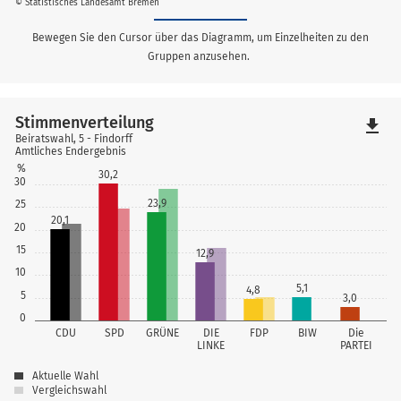
© Statistisches Landesamt Bremen
Bewegen Sie den Cursor über das Diagramm, um Einzelheiten zu den
Gruppen anzusehen.
Stimmenverteilung
file_download
Beiratswahl, 5 - Findorff
Amtliches Endergebnis
%
30,2
30
23,9
25
20,1
20
15
12,9
10
5,1
4,8
5
3,0
0
CDU
SPD
GRÜNE
DIE
FDP
BIW
Die
LINKE
PARTEI
Aktuelle Wahl
Vergleichswahl