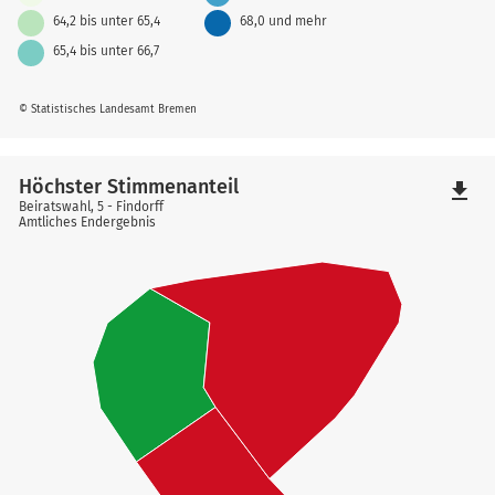
64,2 bis unter 65,4
68,0 und mehr
65,4 bis unter 66,7
© Statistisches Landesamt Bremen
Höchster Stimmenanteil
file_download
Beiratswahl, 5 - Findorff
Amtliches Endergebnis