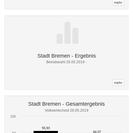
mehr
Stadt Bremen - Ergebnis
Beiratswahl 26.05.2019 -
mehr
Stadt Bremen - Gesamtergebnis
Volksentscheid 26.05.2019
100
55,93
55,93
44,07
44,07